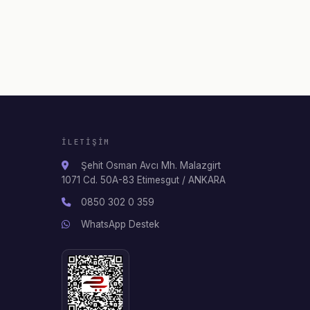
İLETIŞIM
Şehit Osman Avcı Mh. Malazgirt
1071 Cd. 50A-83 Etimesgut / ANKARA
0850 302 0 359
WhatsApp Destek