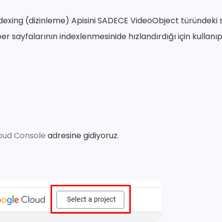
dexing (dizinleme) Apisini SADECE VideoObject türündeki s
r sayfalarının indexlenmesinide hızlandırdığı için kullanı
oud Console
adresine gidiyoruz.