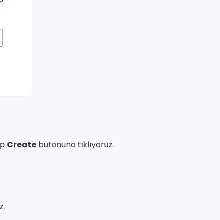
ıp
Create
butonuna tıklıyoruz.
z.