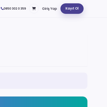
Giriş Yap
Kayıt Ol
0850 302 0 359